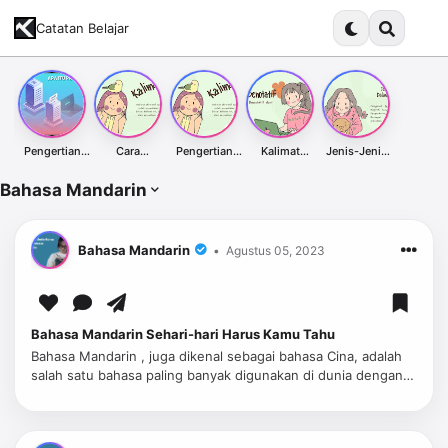
Catatan Belajar
Pengertian
Cara
Pengertian
Kalimat
Jenis-Jenis
Proxy Server
Membuat
Kalimat
Denotatif dari
Kalimat Dalam
dan
Kalimat
Afirmatif
Kata Indah &
Bahasa
Bahasa Mandarin
Kegunaannya
Afirmatif:
dalam Bahasa
Contoh
Indonesia
Panduan
Indonesia
Penggunaann
Lengkap
ya
Bahasa Mandarin
Agustus 05, 2023
Bahasa Mandarin Sehari-hari Harus Kamu Tahu
Bahasa Mandarin , juga dikenal sebagai bahasa Cina, adalah
salah satu bahasa paling banyak digunakan di dunia dengan
lebih dari satu miliar penutur. Belajar bahasa Mandarin bisa
menjadi ta…