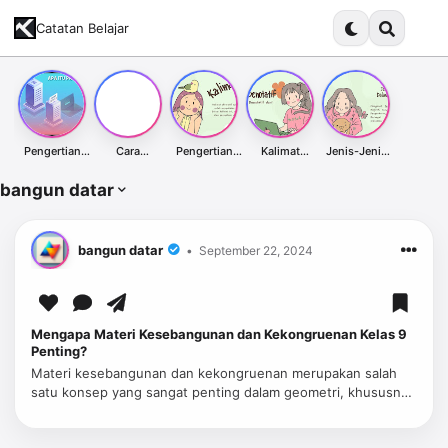
Catatan Belajar
Pengertian
Cara
Pengertian
Kalimat
Jenis-Jenis
Proxy Server
Membuat
Kalimat
Denotatif dari
Kalimat Dalam
dan
Kalimat
Afirmatif
Kata Indah &
Bahasa
bangun datar
Kegunaannya
Afirmatif:
dalam Bahasa
Contoh
Indonesia
Panduan
Indonesia
Penggunaann
Lengkap
ya
bangun datar
September 22, 2024
Mengapa Materi Kesebangunan dan Kekongruenan Kelas 9
Penting?
Materi kesebangunan dan kekongruenan merupakan salah
satu konsep yang sangat penting dalam geometri, khususnya
di tingkat kelas 9. Pemahaman yang baik tentang kedua
konsep ini tidak hanya …