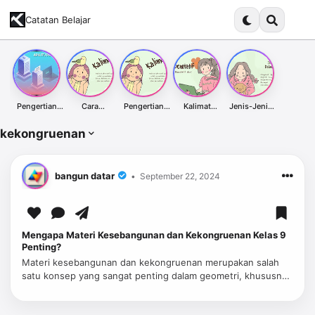
Catatan Belajar
Pengertian
Cara
Pengertian
Kalimat
Jenis-Jenis
Proxy Server
Membuat
Kalimat
Denotatif dari
Kalimat Dalam
dan
Kalimat
Afirmatif
Kata Indah &
Bahasa
kekongruenan
Kegunaannya
Afirmatif:
dalam Bahasa
Contoh
Indonesia
Panduan
Indonesia
Penggunaann
Lengkap
ya
bangun datar
September 22, 2024
Mengapa Materi Kesebangunan dan Kekongruenan Kelas 9
Penting?
Materi kesebangunan dan kekongruenan merupakan salah
satu konsep yang sangat penting dalam geometri, khususnya
di tingkat kelas 9. Pemahaman yang baik tentang kedua
konsep ini tidak hanya …