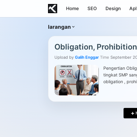
Home
SEO
Design
Apl
larangan
Obligation, Prohibitio
Upload by
Galih Enggar
Time
September 20
Pengertian Oblig
tingkat SMP san
obligation , proh
M