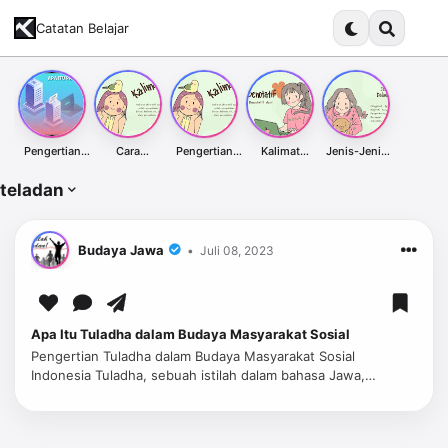
Catatan Belajar
Pengertian
Cara
Pengertian
Kalimat
Jenis-Jenis
Proxy Server
Membuat
Kalimat
Denotatif dari
Kalimat Dalam
dan
Kalimat
Afirmatif
Kata Indah &
Bahasa
teladan
Kegunaannya
Afirmatif:
dalam Bahasa
Contoh
Indonesia
Panduan
Indonesia
Penggunaann
Lengkap
ya
Budaya Jawa
Juli 08, 2023
Apa Itu Tuladha dalam Budaya Masyarakat Sosial
Pengertian Tuladha dalam Budaya Masyarakat Sosial
Indonesia Tuladha, sebuah istilah dalam bahasa Jawa,
memiliki arti " teladan " atau " contoh ". Dalam konteks budaya
ma…