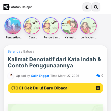
Catatan Belajar
Pengertian
Cara
Pengertian
Kalimat
Jenis-Jenis
Proxy Server
Membuat
Kalimat
Denotatif dari
Kalimat Dalam
dan
Kalimat
Afirmatif
Kata Indah &
Bahasa
Kegunaannya
Afirmatif:
dalam Bahasa
Contoh
Indonesia
Panduan
Indonesia
Penggunaann
Beranda
Bahasa
Lengkap
ya
Kalimat Denotatif dari Kata Indah &
Contoh Penggunaannya
0
Upload by
Galih Enggar
Time
Maret 27, 2026
(TOC) Cek Dulu! Baru Dibaca!