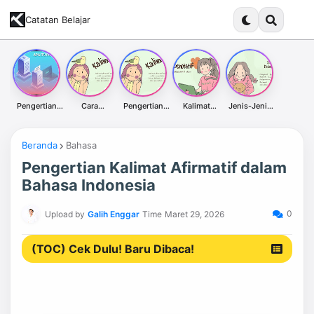
Catatan Belajar
Pengertian
Cara
Pengertian
Kalimat
Jenis-Jenis
Proxy Server
Membuat
Kalimat
Denotatif dari
Kalimat Dalam
dan
Kalimat
Afirmatif
Kata Indah &
Bahasa
Kegunaannya
Afirmatif:
dalam Bahasa
Contoh
Indonesia
Panduan
Indonesia
Penggunaann
Beranda
Bahasa
Lengkap
ya
Pengertian Kalimat Afirmatif dalam
Bahasa Indonesia
0
Upload by
Galih Enggar
Time
Maret 29, 2026
(TOC) Cek Dulu! Baru Dibaca!